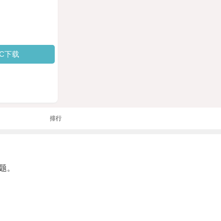
PC下载
排行
题。