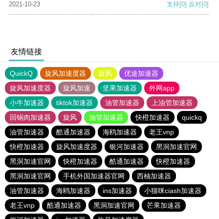
2021-10-23
支持
[0]
反对
[0]
友情链接
QuickQ
旋风加速度器
旋风
优途加速器
旋风加速度器
旋风加速
坚果加速器
外网app
小牛加速器
tiktok加速器
油管加速器
上油管加速器
回锅肉加速器
旋风
油管加速器
快橙加速器
quickq
油管加速器
酷通加速器
海鸥加速器
老王vnp
快橙加速器
旋风加速度器
银河加速器
黑洞加速官网
黑洞加速官网
快橙加速器
酷通加速器
快橙加速器
黑洞加速官网
手机外国加速器官网
西柚加速器
油管加速器
海鸥加速器
ins加速器
小猫咪ciash加速器
老王vnp
酷通加速器
黑洞加速官网
芒果加速器