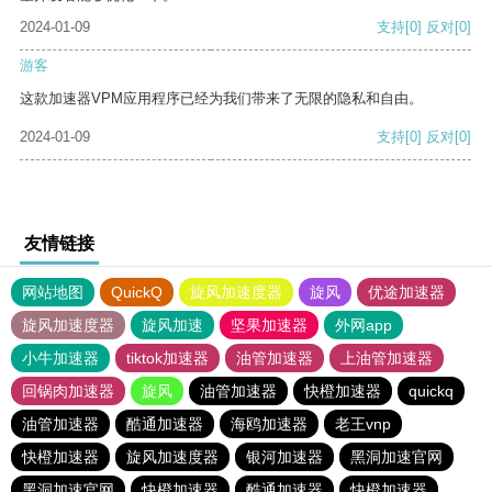
2024-01-09
支持
[0]
反对
[0]
游客
这款加速器VPM应用程序已经为我们带来了无限的隐私和自由。
2024-01-09
支持
[0]
反对
[0]
友情链接
网站地图
QuickQ
旋风加速度器
旋风
优途加速器
旋风加速度器
旋风加速
坚果加速器
外网app
小牛加速器
tiktok加速器
油管加速器
上油管加速器
回锅肉加速器
旋风
油管加速器
快橙加速器
quickq
油管加速器
酷通加速器
海鸥加速器
老王vnp
快橙加速器
旋风加速度器
银河加速器
黑洞加速官网
黑洞加速官网
快橙加速器
酷通加速器
快橙加速器