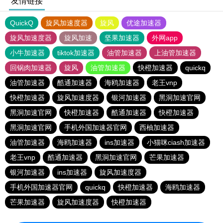
友情链接
QuickQ
旋风加速度器
旋风
优途加速器
旋风加速度器
旋风加速
坚果加速器
外网app
小牛加速器
tiktok加速器
油管加速器
上油管加速器
回锅肉加速器
旋风
油管加速器
快橙加速器
quickq
油管加速器
酷通加速器
海鸥加速器
老王vnp
快橙加速器
旋风加速度器
银河加速器
黑洞加速官网
黑洞加速官网
快橙加速器
酷通加速器
快橙加速器
黑洞加速官网
手机外国加速器官网
西柚加速器
油管加速器
海鸥加速器
ins加速器
小猫咪ciash加速器
老王vnp
酷通加速器
黑洞加速官网
芒果加速器
银河加速器
ins加速器
旋风加速度器
手机外国加速器官网
quickq
快橙加速器
海鸥加速器
芒果加速器
旋风加速度器
快橙加速器