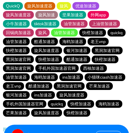
QuickQ
旋风加速度器
旋风
优途加速器
旋风加速度器
旋风加速
坚果加速器
外网app
小牛加速器
tiktok加速器
油管加速器
上油管加速器
回锅肉加速器
旋风
油管加速器
快橙加速器
quickq
油管加速器
酷通加速器
海鸥加速器
老王vnp
快橙加速器
旋风加速度器
银河加速器
黑洞加速官网
黑洞加速官网
快橙加速器
酷通加速器
快橙加速器
黑洞加速官网
手机外国加速器官网
西柚加速器
油管加速器
海鸥加速器
ins加速器
小猫咪ciash加速器
老王vnp
酷通加速器
黑洞加速官网
芒果加速器
银河加速器
ins加速器
旋风加速度器
手机外国加速器官网
quickq
快橙加速器
海鸥加速器
芒果加速器
旋风加速度器
快橙加速器
网站地图