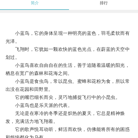
简介
排行
小蓝鸟，它的身体呈现一种明亮的蓝色，羽毛柔软而有
光泽。
飞翔时，它犹如一颗欢快的蓝色光点，在蔚蓝的天空中
划过。
小蓝鸟喜欢自由自在的生活，善于追随着温暖的阳光，
栖息在宽广的森林和花海之间。
小蓝鸟是食虫鸟，常以昆虫、蜜蜂和花粉为食，所以常
出没在花园和田野里。
它的嘴巴细长而尖，灵巧地捕捉飞行中的小昆虫。
小蓝鸟也是乐天派的代表。
无论是在寒冷的冬季还是炽热的夏天，它总是精神焕
发，充满活力地飞翔着。
它的歌声悦耳动听，鲜活而欢快，仿佛能将所有的困惑
和烦恼都化为乌有。