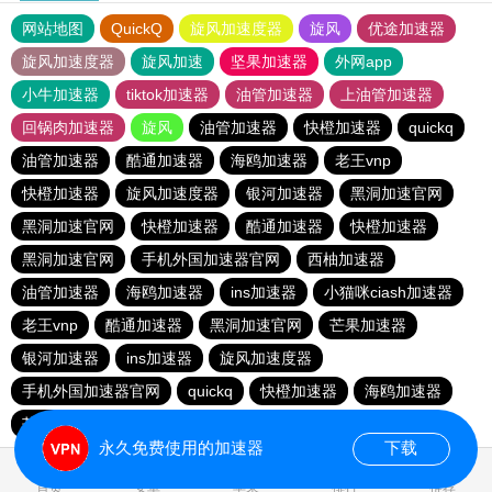
网站地图
QuickQ
旋风加速度器
旋风
优途加速器
旋风加速度器
旋风加速
坚果加速器
外网app
小牛加速器
tiktok加速器
油管加速器
上油管加速器
回锅肉加速器
旋风
油管加速器
快橙加速器
quickq
油管加速器
酷通加速器
海鸥加速器
老王vnp
快橙加速器
旋风加速度器
银河加速器
黑洞加速官网
黑洞加速官网
快橙加速器
酷通加速器
快橙加速器
黑洞加速官网
手机外国加速器官网
西柚加速器
油管加速器
海鸥加速器
ins加速器
小猫咪ciash加速器
老王vnp
酷通加速器
黑洞加速官网
芒果加速器
银河加速器
ins加速器
旋风加速度器
手机外国加速器官网
quickq
快橙加速器
海鸥加速器
芒果加速器
旋风加速度器
快橙加速器
永久免费使用的加速器
下载
0.466110s
首页
安卓
苹果
排行
推荐