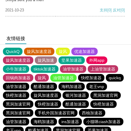
2021-10-23
支持
[0]
反对
[0]
友情链接
QuickQ
旋风加速度器
旋风
优途加速器
旋风加速度器
旋风加速
坚果加速器
外网app
小牛加速器
tiktok加速器
油管加速器
上油管加速器
回锅肉加速器
旋风
油管加速器
快橙加速器
quickq
油管加速器
酷通加速器
海鸥加速器
老王vnp
快橙加速器
旋风加速度器
银河加速器
黑洞加速官网
黑洞加速官网
快橙加速器
酷通加速器
快橙加速器
黑洞加速官网
手机外国加速器官网
西柚加速器
油管加速器
海鸥加速器
ins加速器
小猫咪ciash加速器
老王vnp
酷通加速器
黑洞加速官网
芒果加速器