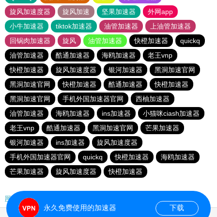
旋风加速度器
旋风加速
坚果加速器
外网app
小牛加速器
tiktok加速器
油管加速器
上油管加速器
回锅肉加速器
旋风
油管加速器
快橙加速器
quickq
油管加速器
酷通加速器
海鸥加速器
老王vnp
快橙加速器
旋风加速度器
银河加速器
黑洞加速官网
黑洞加速官网
快橙加速器
酷通加速器
快橙加速器
黑洞加速官网
手机外国加速器官网
西柚加速器
油管加速器
海鸥加速器
ins加速器
小猫咪ciash加速器
老王vnp
酷通加速器
黑洞加速官网
芒果加速器
银河加速器
ins加速器
旋风加速度器
手机外国加速器官网
quickq
快橙加速器
海鸥加速器
芒果加速器
旋风加速度器
快橙加速器
网站地图
永久免费使用的加速器
下载