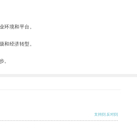
业环境和平台。
级和经济转型。
步。
支持
[0]
反对
[0]