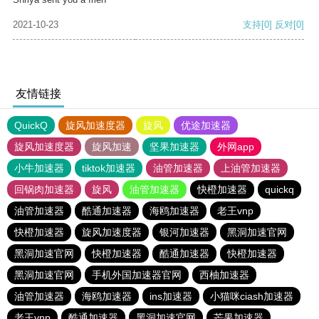
2021-10-23
支持
[0]
反对
[0]
友情链接
QuickQ
旋风加速度器
旋风
优途加速器
旋风加速度器
旋风加速
坚果加速器
外网app
小牛加速器
tiktok加速器
油管加速器
上油管加速器
回锅肉加速器
旋风
油管加速器
快橙加速器
quickq
油管加速器
酷通加速器
海鸥加速器
老王vnp
快橙加速器
旋风加速度器
银河加速器
黑洞加速官网
黑洞加速官网
快橙加速器
酷通加速器
快橙加速器
黑洞加速官网
手机外国加速器官网
西柚加速器
油管加速器
海鸥加速器
ins加速器
小猫咪ciash加速器
老王vnp
酷通加速器
黑洞加速官网
芒果加速器