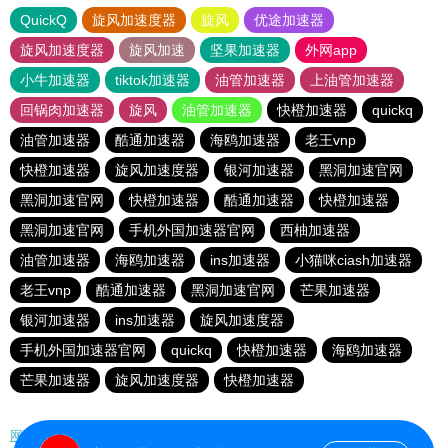
QuickQ
旋风加速度器
旋风
优途加速器
旋风加速度器
旋风加速
坚果加速器
外网app
小牛加速器
tiktok加速器
油管加速器
上油管加速器
回锅肉加速器
旋风
油管加速器
快橙加速器
quickq
油管加速器
酷通加速器
海鸥加速器
老王vnp
快橙加速器
旋风加速度器
银河加速器
黑洞加速官网
黑洞加速官网
快橙加速器
酷通加速器
快橙加速器
黑洞加速官网
手机外国加速器官网
西柚加速器
油管加速器
海鸥加速器
ins加速器
小猫咪ciash加速器
老王vnp
酷通加速器
黑洞加速官网
芒果加速器
银河加速器
ins加速器
旋风加速度器
手机外国加速器官网
quickq
快橙加速器
海鸥加速器
芒果加速器
旋风加速度器
快橙加速器
网站地图