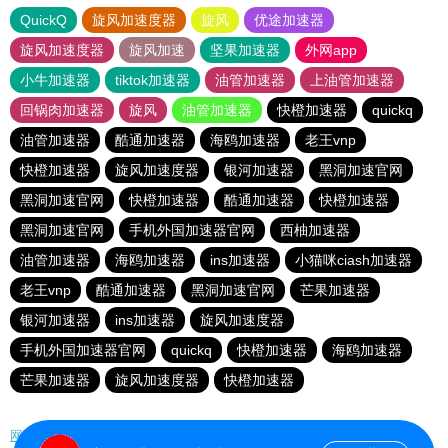
QuickQ
旋风加速度器
旋风
优途加速器
旋风加速度器
旋风加速
坚果加速器
外网app
小牛加速器
tiktok加速器
油管加速器
上油管加速器
回锅肉加速器
旋风
油管加速器
快橙加速器
quickq
油管加速器
酷通加速器
海鸥加速器
老王vnp
快橙加速器
旋风加速度器
银河加速器
黑洞加速官网
黑洞加速官网
快橙加速器
酷通加速器
快橙加速器
黑洞加速官网
手机外国加速器官网
西柚加速器
油管加速器
海鸥加速器
ins加速器
小猫咪ciash加速器
老王vnp
酷通加速器
黑洞加速官网
芒果加速器
银河加速器
ins加速器
旋风加速度器
手机外国加速器官网
quickq
快橙加速器
海鸥加速器
芒果加速器
旋风加速度器
快橙加速器
网站地图