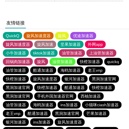
友情链接
QuickQ
旋风加速度器
旋风
优途加速器
旋风加速度器
旋风加速
坚果加速器
外网app
小牛加速器
tiktok加速器
油管加速器
上油管加速器
回锅肉加速器
旋风
油管加速器
快橙加速器
quickq
油管加速器
酷通加速器
海鸥加速器
老王vnp
快橙加速器
旋风加速度器
银河加速器
黑洞加速官网
黑洞加速官网
快橙加速器
酷通加速器
快橙加速器
黑洞加速官网
手机外国加速器官网
西柚加速器
油管加速器
海鸥加速器
ins加速器
小猫咪ciash加速器
老王vnp
酷通加速器
黑洞加速官网
芒果加速器
银河加速器
ins加速器
旋风加速度器