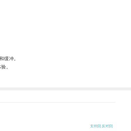
和缓冲。
体验。
支持
[0]
反对
[0]