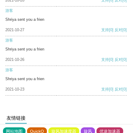
2021-10-28
支持
[0]
反对
[0]
游客
Shriya sent you a frien
2021-10-27
支持
[0]
反对
[0]
游客
Shriya sent you a frien
2021-10-26
支持
[0]
反对
[0]
游客
Shriya sent you a frien
2021-10-23
支持
[0]
反对
[0]
友情链接
网站地图
QuickQ
旋风加速度器
旋风
优途加速器