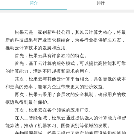
简介
排行
松果云是一家创新科技公司，其以云计算为核心，将最
新的科技成果与产业需求相结合，为各行业提供解决方案，
推动云计算技术的发展和应用。
首先，松果云具有许多独特的特点。
首先，基于云计算的服务模式，可以提供高性能和可靠
的计算能力，满足不同规模和需求的用户。
其次，松果云与其他云计算平台相比，具备更低的成本
和更高的效率，能够为企业带来更大的经济效益。
再次，松果云采用了多层次的安全机制，确保用户的数
据隐私得到最佳保护。
其次，松果云在各个领域的应用广泛。
在人工智能领域，松果云通过提供强大的计算能力和智
能算法，推动了机器学习、图像识别等领域的发展。
在物联网领域，松果云提供了稳定的底层设施和智能的