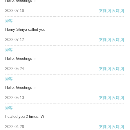
Hello, Greetings fr
2022-07-16
支持
[0]
反对
[0]
游客
Horny Shriya called you
2022-07-12
支持
[0]
反对
[0]
游客
Hello, Greetings fr
2022-05-24
支持
[0]
反对
[0]
游客
Hello, Greetings fr
2022-05-10
支持
[0]
反对
[0]
游客
I called you 2 times. W
2022-04-26
支持
[0]
反对
[0]