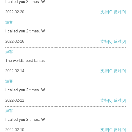
I called you 2 times. W
2022-02-20
支持
[0]
反对
[0]
游客
I called you 2 times. W
2022-02-16
支持
[0]
反对
[0]
游客
The world's best fantas
2022-02-14
支持
[0]
反对
[0]
游客
I called you 2 times. W
2022-02-12
支持
[0]
反对
[0]
游客
I called you 2 times. W
2022-02-10
支持
[0]
反对
[0]