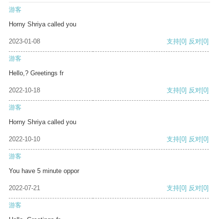
游客
Horny Shriya called you
2023-01-08
支持
[0]
反对
[0]
游客
Hello,? Greetings fr
2022-10-18
支持
[0]
反对
[0]
游客
Horny Shriya called you
2022-10-10
支持
[0]
反对
[0]
游客
You have 5 minute oppor
2022-07-21
支持
[0]
反对
[0]
游客