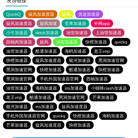
友情链接
QuickQ
旋风加速度器
旋风
优途加速器
旋风加速度器
旋风加速
坚果加速器
外网app
小牛加速器
tiktok加速器
油管加速器
上油管加速器
回锅肉加速器
旋风
油管加速器
快橙加速器
quickq
油管加速器
酷通加速器
海鸥加速器
老王vnp
快橙加速器
旋风加速度器
银河加速器
黑洞加速官网
黑洞加速官网
快橙加速器
酷通加速器
快橙加速器
黑洞加速官网
手机外国加速器官网
西柚加速器
油管加速器
海鸥加速器
ins加速器
小猫咪ciash加速器
老王vnp
酷通加速器
黑洞加速官网
芒果加速器
银河加速器
ins加速器
旋风加速度器
手机外国加速器官网
quickq
快橙加速器
海鸥加速器
芒果加速器
旋风加速度器
快橙加速器