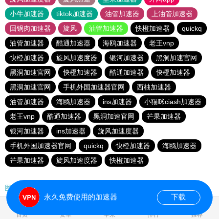
小牛加速器
tiktok加速器
油管加速器
上油管加速器
回锅肉加速器
旋风
油管加速器
快橙加速器
quickq
油管加速器
酷通加速器
海鸥加速器
老王vnp
快橙加速器
旋风加速度器
银河加速器
黑洞加速官网
黑洞加速官网
快橙加速器
酷通加速器
快橙加速器
黑洞加速官网
手机外国加速器官网
西柚加速器
油管加速器
海鸥加速器
ins加速器
小猫咪ciash加速器
老王vnp
酷通加速器
黑洞加速官网
芒果加速器
银河加速器
ins加速器
旋风加速度器
手机外国加速器官网
quickq
快橙加速器
海鸥加速器
芒果加速器
旋风加速度器
快橙加速器
网站地图
永久免费使用的加速器
下载
0.103420s
首页
安卓
苹果
排行
推荐