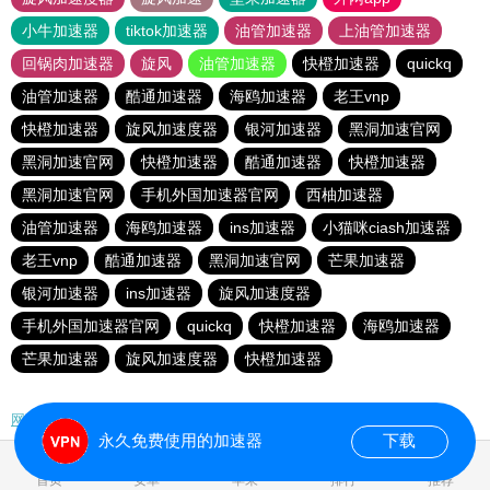
小牛加速器
tiktok加速器
油管加速器
上油管加速器
回锅肉加速器
旋风
油管加速器
快橙加速器
quickq
油管加速器
酷通加速器
海鸥加速器
老王vnp
快橙加速器
旋风加速度器
银河加速器
黑洞加速官网
黑洞加速官网
快橙加速器
酷通加速器
快橙加速器
黑洞加速官网
手机外国加速器官网
西柚加速器
油管加速器
海鸥加速器
ins加速器
小猫咪ciash加速器
老王vnp
酷通加速器
黑洞加速官网
芒果加速器
银河加速器
ins加速器
旋风加速度器
手机外国加速器官网
quickq
快橙加速器
海鸥加速器
芒果加速器
旋风加速度器
快橙加速器
网站地图
永久免费使用的加速器
下载
0.097275s
首页
安卓
苹果
排行
推荐