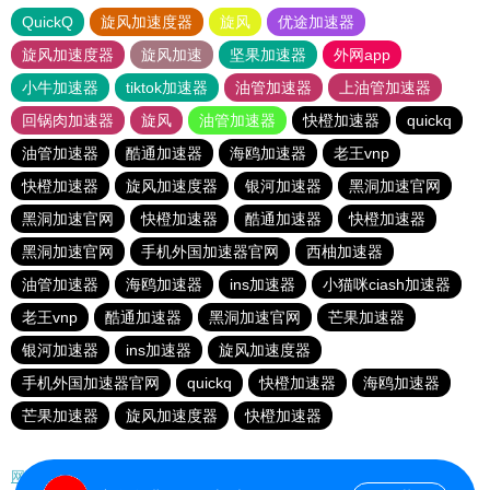
QuickQ
旋风加速度器
旋风
优途加速器
旋风加速度器
旋风加速
坚果加速器
外网app
小牛加速器
tiktok加速器
油管加速器
上油管加速器
回锅肉加速器
旋风
油管加速器
快橙加速器
quickq
油管加速器
酷通加速器
海鸥加速器
老王vnp
快橙加速器
旋风加速度器
银河加速器
黑洞加速官网
黑洞加速官网
快橙加速器
酷通加速器
快橙加速器
黑洞加速官网
手机外国加速器官网
西柚加速器
油管加速器
海鸥加速器
ins加速器
小猫咪ciash加速器
老王vnp
酷通加速器
黑洞加速官网
芒果加速器
银河加速器
ins加速器
旋风加速度器
手机外国加速器官网
quickq
快橙加速器
海鸥加速器
芒果加速器
旋风加速度器
快橙加速器
网站地图